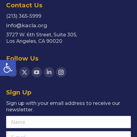
Contact Us
(213) 365-5999
info@kacla.org
3727 W. 6th Street, Suite 305,
Los Angeles, CA 90020
Follow Us
Open toolbar
Find us on:
Facebook
X
YouTube
Linkedin
Instagram
page
page
page
page
page
Sign Up
opens
opens
opens
opens
opens
in
in
in
in
in
Sign up with your email address to receive our
new
new
new
new
new
newsletter.
window
window
window
window
window
Name
E-mail